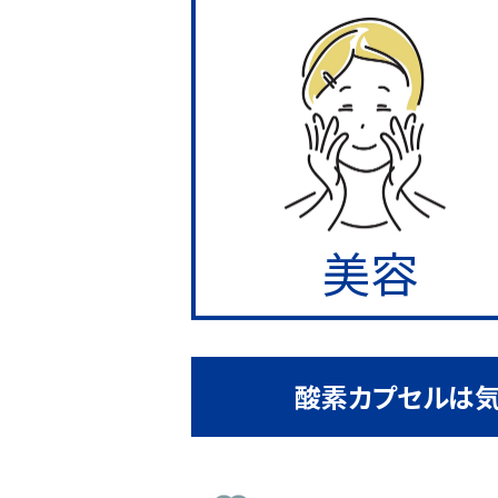
美容
酸素カプセルは気