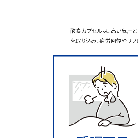
酸素カプセルは、高い気圧と
を取り込み、疲労回復やリフ