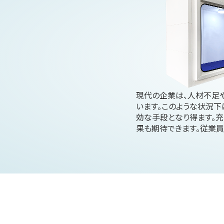
現代の企業は、人材不足
います。このような状況下
効な手段となり得ます。
果も期待できます。従業