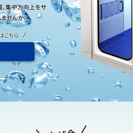
減、集中力向上をサ
しませんか？
はこちら