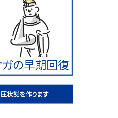
ケガの早期回復
気圧状態を作ります