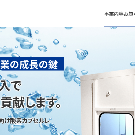
事業内容
お知
ース・ファーム
業の成長の鍵
入で
貢献します。
向け酸素カプセルレ